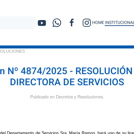
HOME
INSTITUCIONA
racters for results.
SOLUCIONES
ón Nº 4874/2025 - RESOLUCIÓN
DIRECTORA DE SERVICIOS
Publicado en
Decretos y Resoluciones
.
Res
Dur
del Departamento de Servicios Sra. María Ramos, hará uso de su licen