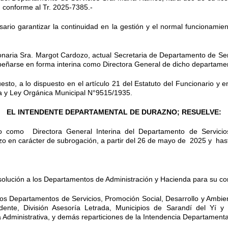
 conforme al Tr. 2025-7385.-
ario garantizar la continuidad en la gestión y el normal funcionamie
naria Sra. Margot Cardozo, actual Secretaria de Departamento de Serv
eñarse en forma interina como Directora General de dicho departamen
sto, a lo dispuesto en el artículo 21 del Estatuto del Funcionario y e
ca y Ley Orgánica Municipal N°9515/1935.
EL INTENDENTE DEPARTAMENTAL DE DURAZNO; RESUELVE:
 como Directora General Interina del Departamento de Servicios
 en carácter de subrogación, a partir del
26 de mayo
de 2025 y hasta 
solución a los Departamentos de Administración y Hacienda para su co
os Departamentos de Servicios, Promoción Social, Desarrollo y Ambie
ndente, División Asesoría Letrada, Municipios de Sarandí del Yí 
 Administrativa, y demás reparticiones de la Intendencia Departamenta