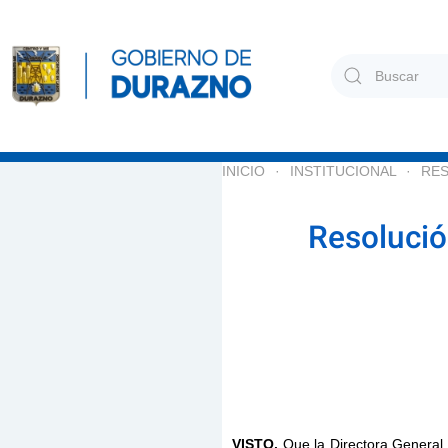
Skip to main content
Type 2 or more cha
INICIO
INSTITUCIONAL
RE
Resoluci
VISTO.
Que la Directora General 