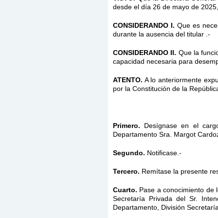
desde el día
26 de mayo
de 2025,
CONSIDERANDO I.
Que es neces
durante la ausencia del titular .-
CONSIDERANDO II.
Que la funcio
capacidad necesaria para desemp
ATENTO.
A lo anteriormente expue
por la Constitución de la Repúbli
Primero.
Desígnase en el cargo
Departamento Sra. Margot Cardozo
Segundo.
Notificase.-
Tercero.
Remítase la presente re
Cuarto.
Pase a conocimiento de l
Secretaría Privada del Sr. Inte
Departamento, División Secretaría