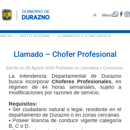
Menú
Skip to main content
INICIO
INSTITUCIONAL
LLAMADOS Y CONCURSOS
Llamado – Chofer Profesional
Escrito en
08 Agosto 2025
Publicado en
Llamados y Concursos
.
La Intendencia Departamental de Durazno
busca incorporar
Choferes Profesionales
, en
régimen de 44 horas semanales, sujeto a
modificaciones por razones de servicio.
Requisitos:
• Ser ciudadano natural o legal, residente en el
departamento de Durazno o en zonas cercanas.
• Poseer licencia de conducir vigente categoría
B, C o D.